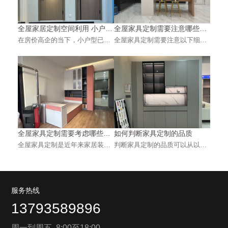
全屋家居定制空间利用 小户型
全屋家具定制需要注意哪些细
如何最大化？
节问题
在房价高企的当下，小户型已成
全屋家具定制需要注意以下细节
为许多年轻家庭的首选。然而，
问题： 前期准备阶段 明确需求
有限的面积往往伴随着收纳不
与预算：记录家庭成员生活习
足、动线拥挤等痛点···
惯、特殊需求，收集···
全屋家具定制需要考虑哪些关
如何判断家具定制的品质
键因素
全屋家具定制是近年来家居装修
判断家具定制的品质可以从以下
中越来越受欢迎的一种方式，它
几个方面进行考虑： 材料：品质
不仅能够充分利用空间，还能根
好的家具定制通常采用高质量的
据个人需求和审美···
材料，如实木、皮···
服务热线
13793589896
周一到周五 8:00至18:00